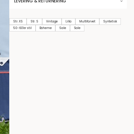
LEVERING & RETURNERING
Str. XS
Str. S
Vintage
Lilla
Multifarvet
Syntetisk
50-60'er stil
Boheme
Sale
Sale