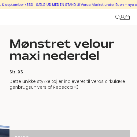
er <333
SÆLG UD MED EN STAND til Veras Market under Buen – nye stande i salg
Mønstret velour
maxi nederdel
Str. XS
Dette unikke stykke tøj er indleveret til Veras cirkulære
genbrugsunivers af Rebecca <3