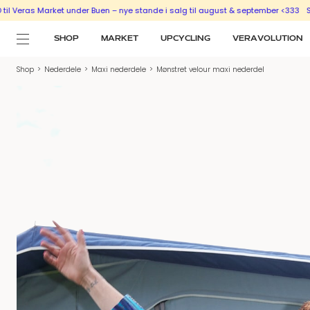
ket under Buen – nye stande i salg til august & september <333
SÆLG UD MED E
SHOP
MARKET
UPCYCLING
VERAVOLUTION
Shop
>
Nederdele
>
Maxi nederdele
>
Mønstret velour maxi nederdel