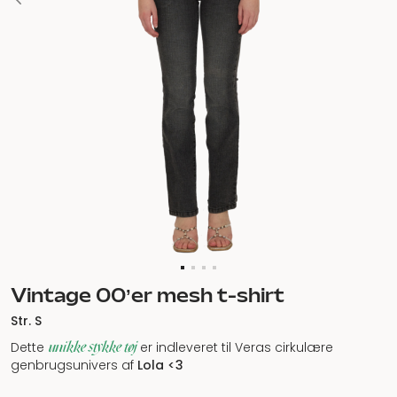
Vintage 00’er mesh t-shirt
Str. S
unikke stykke tøj
Dette
er indleveret til Veras cirkulære
genbrugsunivers af
Lola <3