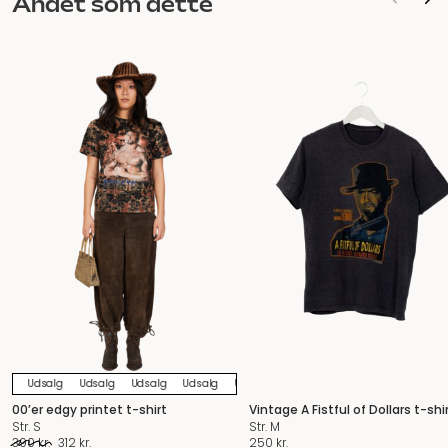
Andet som dette
Udsalg
Udsalg
Udsalg
Udsalg
Udsalg
Udsalg
Udsalg
Udsalg
U
00’er edgy printet t-shirt
Vintage A Fistful of Dollars t-shi
Str. S
Str. M
Den
Den
390
kr.
312
kr.
250
kr.