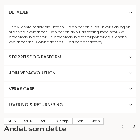
DETALJER
Den vildeste maxikjole i mesh. Kjolen har en slids i hver side og en
slids ved hvert ærme. Den har en dyb udskæring med smukke
broderede blomster. De broderede blomster pynter og slidsene
ved ærmerne. Kjolen fitter en S-L da den er stretchy.
STØRRELSE OG PASFORM
JOIN VERASVOLUTION
VERAS CARE
LEVERING & RETURNERING
Str. S
Str. M
Str. L
Vintage
Sort
Mesh
Andet som dette