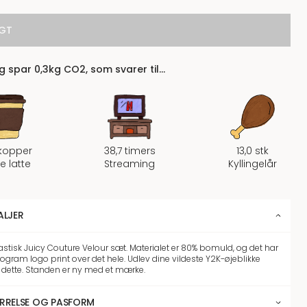
GT
 spar 0,3kg CO2, som svarer til…
 kopper
38,7 timers
13,0 stk
fe latte
Streaming
Kyllingelår
ALJER
astisk Juicy Couture Velour sæt. Materialet er 80% bomuld, og det har
gram logo print over det hele. Udlev dine vildeste Y2K-øjeblikke
dette. Standen er ny med et mærke.
RRELSE OG PASFORM