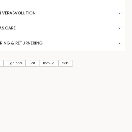
N VERASVOLUTION
AS CARE
ERING & RETURNERING
High-end
Sort
Bomuld
Sale