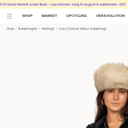
eras Market under Buen – nye stande i salg til august & september <333
SÆLG 
SHOP
MARKET
UPCYCLING
VERAVOLUTION
Shop
>
Buksedragter
>
Heldragt
>
Juicy Couture Velour buksedragt