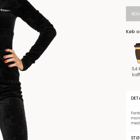
SOL
Køb og
11,4
kaf
DET
Fant
mono
med 
STØ