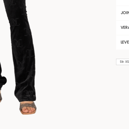
JOI
VER
LEV
Str. XS