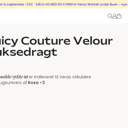
 september <333
SÆLG UD MED EN STAND til Veras Market under Buen – nye stand
icy Couture Velour
uksedragt
unikke stykke tøj
er indleveret til Veras cirkulære
ugsunivers af
Rosa
<3