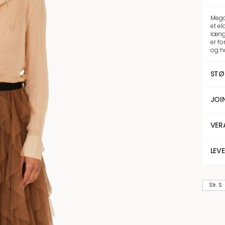
Mega
et el
læng
er f
og ha
STØ
JOI
VER
LEV
Str. S