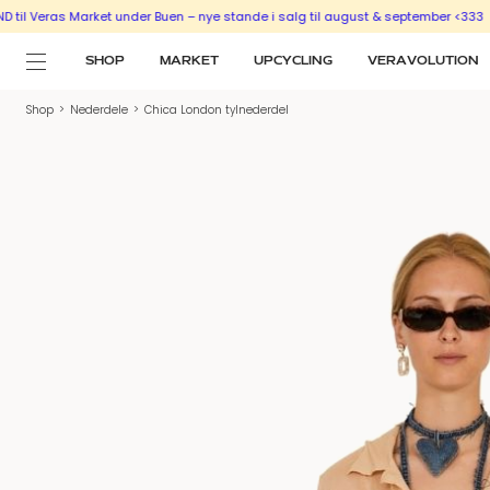
eras Market under Buen – nye stande i salg til august & september <333
SÆLG 
SHOP
MARKET
UPCYCLING
VERAVOLUTION
Shop
>
Nederdele
>
Chica London tylnederdel