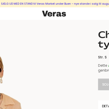
UD MED EN STAND til Veras Market under Buen – nye stande i salg til august &
C
ty
Str. S
Dette
genbr
SOL
DET