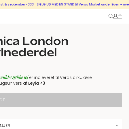
 september <333
SÆLG UD MED EN STAND til Veras Market under Buen – nye stand
hica London
lnederdel
unikke stykke tøj
er indleveret til Veras cirkulære
ugsunivers af
Leyla <3
GT
ALJER