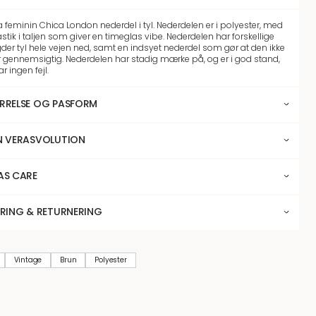
 feminin Chica London nederdel i tyl. Nederdelen er i polyester, med
astik i taljen som giver en timeglas vibe. Nederdelen har forskellige
der tyl hele vejen ned, samt en indsyet nederdel som gør at den ikke
or gennemsigtig. Nederdelen har stadig mærke på, og er i god stand,
r ingen fejl.
RRELSE OG PASFORM
N VERASVOLUTION
AS CARE
ERING & RETURNERING
Vintage
Brun
Polyester