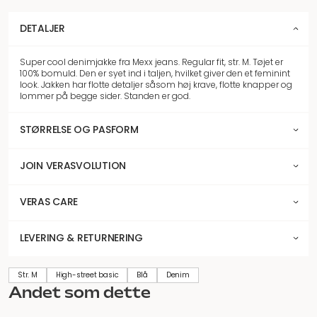
DETALJER
Super cool denimjakke fra Mexx jeans. Regular fit, str. M. Tøjet er
100% bomuld. Den er syet ind i taljen, hvilket giver den et feminint
look. J
akken har flotte detaljer såsom høj krave, flotte knapper og
lommer på begge sider. Standen er god.
STØRRELSE OG PASFORM
JOIN VERASVOLUTION
VERAS CARE
LEVERING & RETURNERING
Str. M
High-street basic
Blå
Denim
Andet som dette