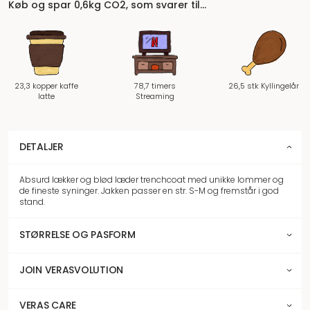
Køb og spar 0,6kg CO2, som svarer til…
23,3 kopper kaffe
78,7 timers
26,5 stk Kyllingelår
latte
Streaming
DETALJER
Absurd lækker og blød læder trenchcoat med unikke lommer og
de fineste syninger. Jakken passer en str. S-M og fremstår i god
stand.
STØRRELSE OG PASFORM
JOIN VERASVOLUTION
VERAS CARE