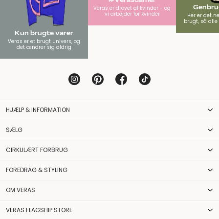
Genbrug
Veras er drevet af kvinder - og
vi arbejder for kvinder
Her er det n
brugt, så all
Kun brugte varer
Veras er et brugt univers, og
det ændrer sig aldrig
HJÆLP & INFORMATION
SÆLG
CIRKULÆRT FORBRUG
FOREDRAG & STYLING
OM VERAS
VERAS FLAGSHIP STORE