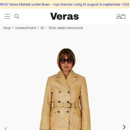
til Veras Market under Buen – nye stande i salg til august & september <333
Shop
>
Varesortiment
>
K3
>
90’er læder trenchcoat