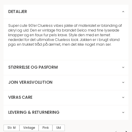
DETALJER
Super cute 90’er Clueless vibes jakke af materialet er blanding af
akryl og uld. Den er vintage fra brandet Gelco med fine lyserøde
knapper og en faux fur pels krave. Style den med en ternet
nederdel for det ultimative Clueless look. Jakken er i brugt stand
pga. en trukket tråd på ærmet, men det ikke noget man ser.
STØRRELSE OG PASFORM
JOIN VERASVOLUTION
VERAS CARE
LEVERING & RETURNERING
Str. M
Vintage
Pink
Uld