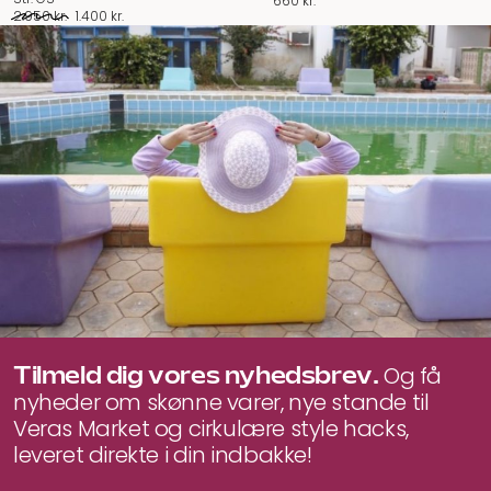
660
kr.
Den
Den
2.950
kr.
1.400
kr.
oprindelige
aktuelle
pris
pris
var:
er:
2.950 kr..
1.400 kr..
Tilmeld dig vores nyhedsbrev.
Og få
nyheder om skønne varer, nye stande til
Veras Market og cirkulære style hacks,
leveret direkte i din indbakke!