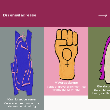
#Verasdamer
Genbrug
Veras er drevet af kvinder - og
vi arbejder for kvinder
Her er det n
brugt, så all
Kun brugte varer
Veras er et brugt univers, og
det ændrer sig aldrig