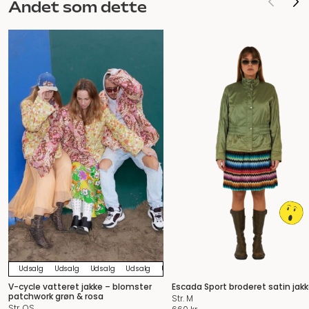
Andet som dette
Udsalg
Udsalg
Udsalg
Udsalg
Udsalg
Udsalg
Udsalg
Udsalg
U
V-cycle vatteret jakke – blomster
Escada Sport broderet satin jak
patchwork grøn & rosa
Str. M
Str. OS