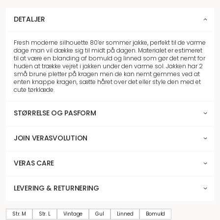
DETALJER
Fresh moderne silhouette 80’er sommer jakke, perfekt til de varme
dage man vil dække sig til midt på dagen. Materialet er estimeret
til at være en blanding af bomuld og linned som gør det nemt for
huden at trække vejret i jakken under den varme sol. Jakken har 2
små brune pletter på kragen men de kan nemt gemmes ved at
enten knappe kragen, sætte håret over det eller style den med et
cute tørklæde.
STØRRELSE OG PASFORM
JOIN VERASVOLUTION
VERAS CARE
LEVERING & RETURNERING
Str. M
Str. L
Vintage
Gul
Linned
Bomuld