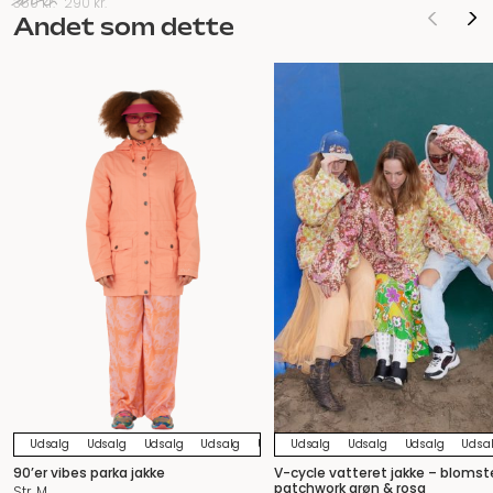
Den
Den
350
kr.
290
kr.
oprindelige
aktuelle
Andet som dette
pris
pris
var:
er:
350 kr..
290 kr..
Udsalg
Udsalg
Udsalg
Udsalg
Udsalg
Udsalg
Udsalg
Udsalg
Udsalg
Udsalg
Udsalg
Udsa
U
90’er vibes parka jakke
V-cycle vatteret jakke – blomst
patchwork grøn & rosa
Str. M