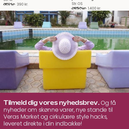
Str. OS
Den
Den
660
kr.
390
kr.
Den
Den
2.950
kr.
1.400
kr.
oprindelige
aktuelle
oprindelige
aktuelle
pris
pris
pris
pris
var:
er:
var:
er:
660 kr..
390 kr..
2.950 kr..
1.400 kr..
Tilmeld dig vores nyhedsbrev.
Og få
nyheder om skønne varer, nye stande til
Veras Market og cirkulære style hacks,
leveret direkte i din indbakke!