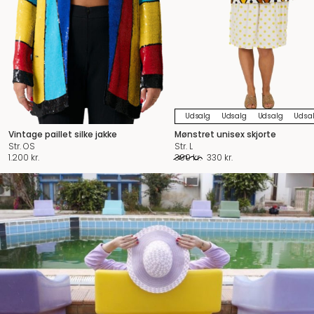
Udsalg
Udsalg
Udsalg
Udsa
Vintage paillet silke jakke
Mønstret unisex skjorte
Str. OS
Str. L
Original
Current
1.200
kr.
390
kr.
330
kr.
price
price
was:
is:
390 kr..
330 kr..