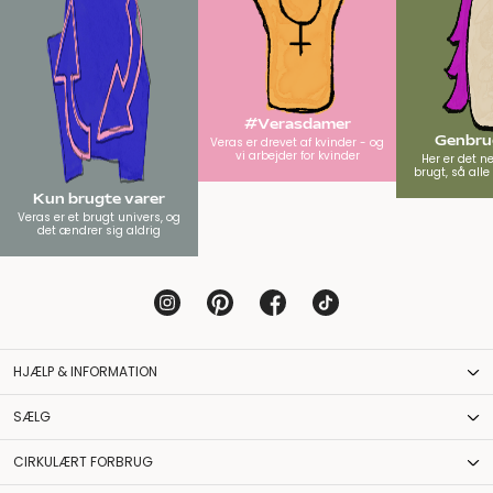
#Verasdamer
Genbrug
Veras er drevet af kvinder - og
vi arbejder for kvinder
Her er det n
brugt, så all
Kun brugte varer
Veras er et brugt univers, og
det ændrer sig aldrig
HJÆLP & INFORMATION
SÆLG
CIRKULÆRT FORBRUG