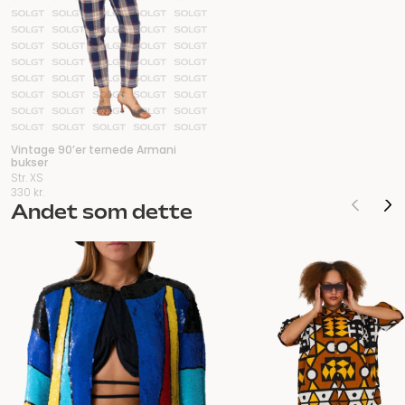
Vintage 90’er ternede Armani
bukser
Str. XS
330
kr.
Andet som dette