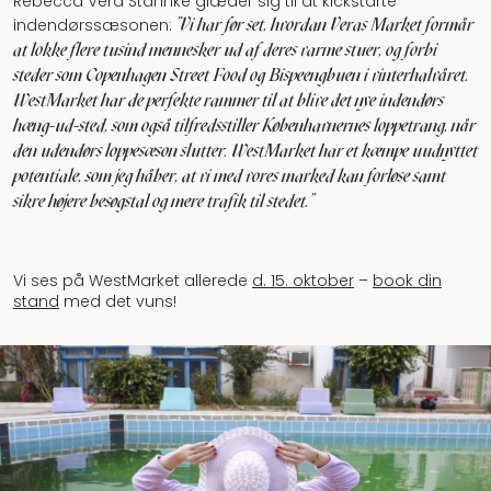
Rebecca Vera Stahnke glæder sig til at kickstarte
”Vi har før set, hvordan Veras Market formår
indendørssæsonen:
at lokke flere tusind mennesker ud af deres varme stuer, og forbi
steder som Copenhagen Street Food og Bispeengbuen i vinterhalvåret.
WestMarket har de perfekte rammer til at blive det nye indendørs
hæng-ud-sted, som også tilfredsstiller Københavnernes loppetrang, når
den udendørs loppesæson slutter. WestMarket har et kæmpe uudnyttet
potentiale, som jeg håber, at vi med vores marked kan forløse samt
sikre højere besøgstal og mere trafik til stedet.”
Vi ses på WestMarket allerede
d. 15. oktober
–
book din
stand
med det vuns!