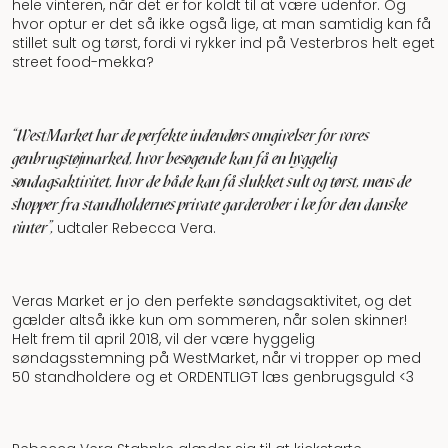
hele vinteren, når det er for koldt til at være udenfor. Og
hvor optur er det så ikke også lige, at man samtidig kan få
stillet sult og tørst, fordi vi rykker ind på Vesterbros helt eget
street food-mekka?
“WestMarket har de perfekte indendørs omgivelser for vores
genbrugstøjmarked, hvor besøgende kan få en hyggelig
søndagsaktivitet, hvor de både kan få slukket sult og tørst, mens de
shopper fra standholdernes private garderober i læ for den danske
vinter”,
udtaler Rebecca Vera.
Veras Market er jo den perfekte søndagsaktivitet, og det
gælder altså ikke kun om sommeren, når solen skinner!
Helt frem til april 2018, vil der være hyggelig
søndagsstemning på WestMarket, når vi tropper op med
50 standholdere og et ORDENTLIGT læs genbrugsguld <3