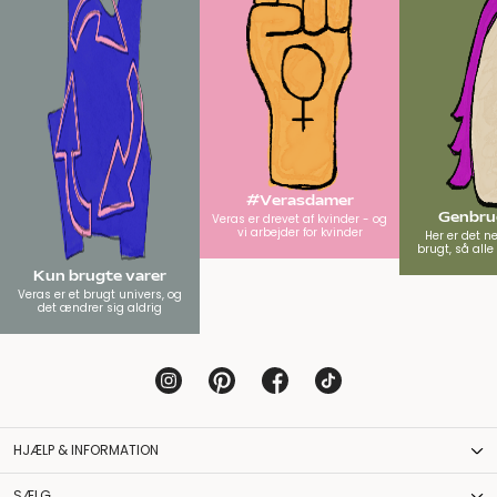
#Verasdamer
Genbrug
Veras er drevet af kvinder - og
vi arbejder for kvinder
Her er det n
brugt, så all
Kun brugte varer
Veras er et brugt univers, og
det ændrer sig aldrig
HJÆLP & INFORMATION
SÆLG