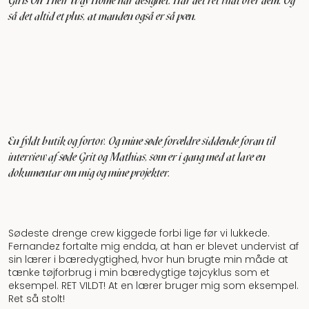
Girls On Their Way Home har designet. Har det ret vildt over dem. Og
så det altid et plus, at manden også er så pæn.
En fyldt butik og fortov. Og mine søde forældre siddende foran til
interview af søde Grit og Mathias, som er i gang med at lave en
dokumentar om mig og mine projekter.
Sødeste drenge crew kiggede forbi lige før vi lukkede.
Fernandez fortalte mig endda, at han er blevet undervist af
sin lærer i bæredygtighed, hvor hun brugte min måde at
tænke tøjforbrug i min bæredygtige tøjcyklus som et
eksempel. RET VILDT! At en lærer bruger mig som eksempel.
Ret så stolt!