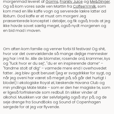
morgenmad leveret af
Gorms
,
Frankly Juice
og
Me&Ginger
.
Og så kom vores søde ven Marttin fra
Coffee’n’milk
, som
kom med en lille kaffe vogn og serverede lækre latter ad
libitum. God kaffe er et must om morgen! Jeg
præsenterede konceptet i detaljer, og fik også, trods at jeg
ikke havde sovet særlig meget, også nydt morgenen og
en bid mad i maven.
Om aften kom familie og venner forbi til festivas! Og shit,
hvor var det overvældende så mange dejlige mennesker
jeg har i mit liv. Alle de blomster, rosende ord, krammer, kys
og "fuck hvor er du sej”, "du er en inspirerende dame” –
"fandme stolt af dig” – varmede mere end I overhovedet
fatter. Jeg blev godt beruset (jeg er svagdrikker for sygt, og
når jeg oveni har været så meget på, så går det hurtigt i
blodet) i økologiske Royal øl, læskende Havana Club og
min yndlings Mate Mate – som er den her magiske te, som
er ligeså forfriskende som redbull. En sikker vinder af
alkohol. Musikken var der selvfølgelig også styr på, og de
seje drenge fra SoundBoks og Sound of Copenhagen
sørgede for at jeg var flyvende.