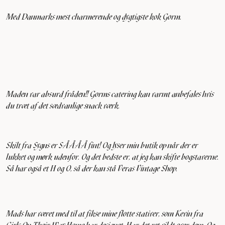
Med Danmarks mest charmerende og dygtigste kok Gorm.
Maden var absurd fråden!! Gorms catering kan varmt anbefales hvis
du træt af det sædvanlige snack værk.
Skilt fra Sygns er SÅÅÅÅ fint! Og lyser min butik op når der er
lukket og mørk udenfor. Og det bedste er, at jeg kan skifte bogstaverne.
Så har også et H og O, så der kan stå Veras Vintage Shop.
Mads har været med til at fikse mine flotte stativer, som Kevin fra