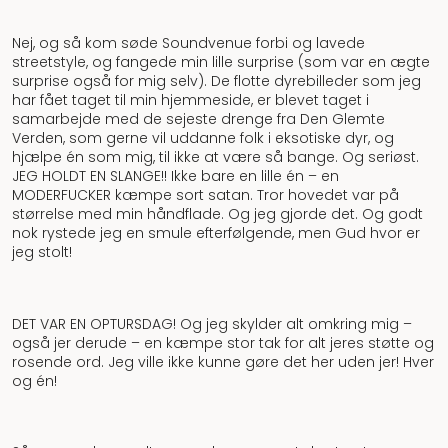
Nej, og så kom søde Soundvenue forbi og lavede
streetstyle, og fangede min lille surprise (som var en ægte
surprise også for mig selv). De flotte dyrebilleder som jeg
har fået taget til min hjemmeside, er blevet taget i
samarbejde med de sejeste drenge fra Den Glemte
Verden, som gerne vil uddanne folk i eksotiske dyr, og
hjælpe én som mig, til ikke at være så bange. Og seriøst.
JEG HOLDT EN SLANGE!! Ikke bare en lille én – en
MODERFUCKER kæmpe sort satan. Tror hovedet var på
størrelse med min håndflade. Og jeg gjorde det. Og godt
nok rystede jeg en smule efterfølgende, men Gud hvor er
jeg stolt!
DET VAR EN OPTURSDAG! Og jeg skylder alt omkring mig –
også jer derude – en kæmpe stor tak for alt jeres støtte og
rosende ord. Jeg ville ikke kunne gøre det her uden jer! Hver
og én!