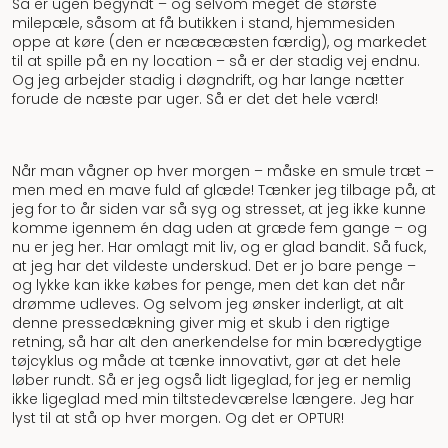
Så er ugen begyndt – og selvom meget de største
milepæle, såsom at få butikken i stand, hjemmesiden
oppe at køre (den er nææææsten færdig), og markedet
til at spille på en ny location – så er der stadig vej endnu.
Og jeg arbejder stadig i døgndrift, og har lange nætter
forude de næste par uger. Så er det det hele værd!
Når man vågner op hver morgen – måske en smule træt –
men med en mave fuld af glæde! Tænker jeg tilbage på, at
jeg for to år siden var så syg og stresset, at jeg ikke kunne
komme igennem én dag uden at græde fem gange – og
nu er jeg her. Har omlagt mit liv, og er glad bandit. Så fuck,
at jeg har det vildeste underskud. Det er jo bare penge –
og lykke kan ikke købes for penge, men det kan det når
drømme udleves. Og selvom jeg ønsker inderligt, at alt
denne pressedækning giver mig et skub i den rigtige
retning, så har alt den anerkendelse for min bæredygtige
tøjcyklus og måde at tænke innovativt, gør at det hele
løber rundt. Så er jeg også lidt ligeglad, for jeg er nemlig
ikke ligeglad med min tiltstedeværelse længere. Jeg har
lyst til at stå op hver morgen. Og det er OPTUR!