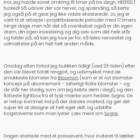
tror, jeg havde sovet omkring 15 timer på tre døgn. HEEEEELT
fucked! Så udover der var nerver, og spænding, så kørte
jeg også på et gear jeg ikke vidste eksisterede. Jo, jeg er
vant til at arbejde i projektbaserede perioder med 17 timers
lange dage, men når det så ovenikøbet også er din egen
drøm, din egen investering og dig selv som det hele står
og falder på, så kan jeg love jer for, så føles nervøsitet og
udmattelse på en helt helt anden måde.
Onsdag aften forlod jeg butikken tidligt (ved 23-tiden) efter
den var blevet totalt rengjort, og udsmykket med de
smukkeste blomster fra
Bloomon
(som er et nyt blomster
koncept på abonnement – latterligt flotte blomster – og
de står her stadig, som om jeg købte dem i dag!), og den
flotteste lightbox fra et tysk mærke som hedder Sygns. De
er netop kommet ind på det danske marked, og gør det
super let at designe sit helt eget skilt, og udskifte
bogstaverne som man lyster. Læs mere om
Sygns
.
Dagen startede med et pressevent, hvor inviteret til lækker