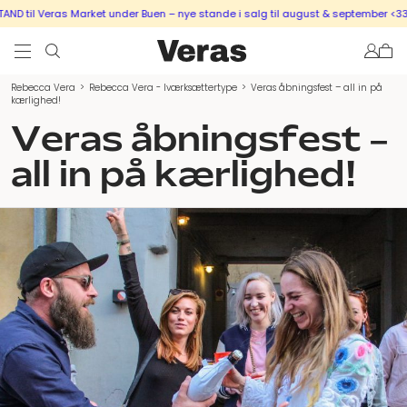
 til Veras Market under Buen – nye stande i salg til august & september <333
Rebecca Vera
>
Rebecca Vera - Iværksættertype
>
Veras åbningsfest – all in på
kærlighed!
Veras åbningsfest –
all in på kærlighed!