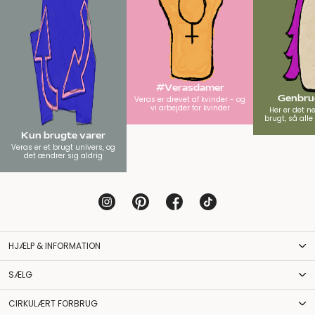
#Verasdamer
Genbrug
Veras er drevet af kvinder - og
vi arbejder for kvinder
Her er det n
brugt, så all
Kun brugte varer
Veras er et brugt univers, og
det ændrer sig aldrig
HJÆLP & INFORMATION
SÆLG
CIRKULÆRT FORBRUG