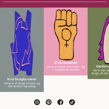
#Verasdamer
Genbrug
Veras er drevet af kvinder - og
vi arbejder for kvinder
Her er det n
brugt, så all
Kun brugte varer
Veras er et brugt univers, og
det ændrer sig aldrig