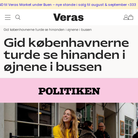
il Veras Market under Buen – nye stande i salg til august & september <333
S
Gid københavnerne turde se hinanden i øjnene i bussen
Gid københavnerne
turde se hinanden i
øjnene i bussen