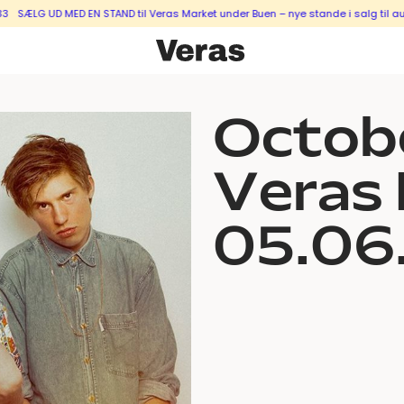
ÆLG UD MED EN STAND til Veras Market under Buen – nye stande i salg til augu
Octob
Veras
05.06