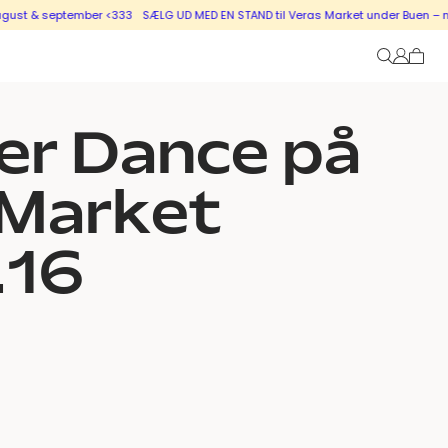
st & september <333
SÆLG UD MED EN STAND til Veras Market under Buen – nye s
er Dance på
 Market
.16