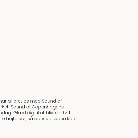
 har allieret os med
Sound of
rket
. Sound of Copenhagens
dag. Glæd dig til at blive forført
kre højtalere, så danseglæden kan