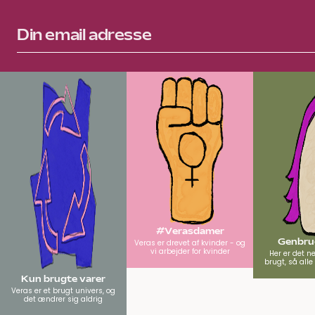
#Verasdamer
Genbrug
Veras er drevet af kvinder - og
vi arbejder for kvinder
Her er det n
brugt, så all
Kun brugte varer
Veras er et brugt univers, og
det ændrer sig aldrig