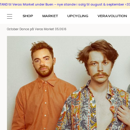
il Veras Market under Buen – nye stande i salg til august & september <333
S
SHOP
MARKET
UPCYCLING
VERAVOLUTION
October Dance på Veras Market 05.06.16