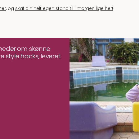
her
, og
skaf din helt egen stand til i morgen lige her!
yheder om skønne
e style hacks, leveret