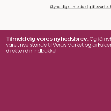
Skynd dig at melde dig til eventet 
Tilmeld dig vores nyhedsbrev.
Og få n
varer, nye stande til Veras Market og cirkulær
direkte i din indbakke!