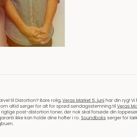
farvel til Distortion? Bare rolig,
Veras Market 5. juni
har din ryg! Vi
 som altid sørger for alt for sprød søndagsstemning til
Veras Ma
t rigtige post-distortion toner, der nok skal forsøde din loppesøn
ranti ikke kan holde dine hofter i ro.
Soundboks
sørger for læ
gbuen.