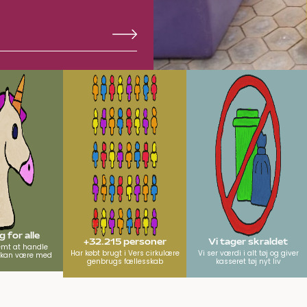
 for alle
+32.215 personer
Vi tager skraldet
emt at handle
Har købt brugt i Vers cirkulære
Vi ser værdi i alt tøj og giver
e kan være med
genbrugs fællesskab
kasseret tøj nyt liv