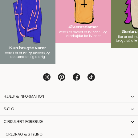
#Verasdamer
Genbrug
Veras er drevet af kvinder - og
vi arbejder for kvinder
Her er det n
brugt, så all
Kun brugte varer
Veras er et brugt univers, og
det ændrer sig aldrig
HJÆLP & INFORMATION
SÆLG
CIRKULÆRT FORBRUG
FOREDRAG & STYLING