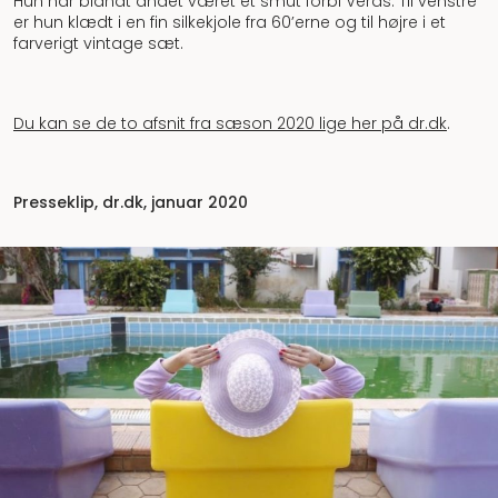
Hun har blandt andet været et smut forbi Veras. Til venstre
er hun klædt i en fin silkekjole fra 60’erne og til højre i et
farverigt vintage sæt.
Du kan se de to afsnit fra sæson 2020 lige her på dr.dk
.
Presseklip, dr.dk, januar 2020