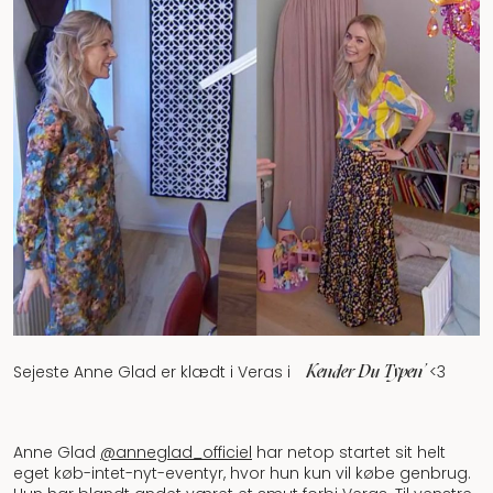
‘Kender Du Typen’
Sejeste Anne Glad er klædt i Veras i
<3
Anne Glad
@anneglad_officiel
har netop startet sit helt
eget køb-intet-nyt-eventyr, hvor hun kun vil købe genbrug.