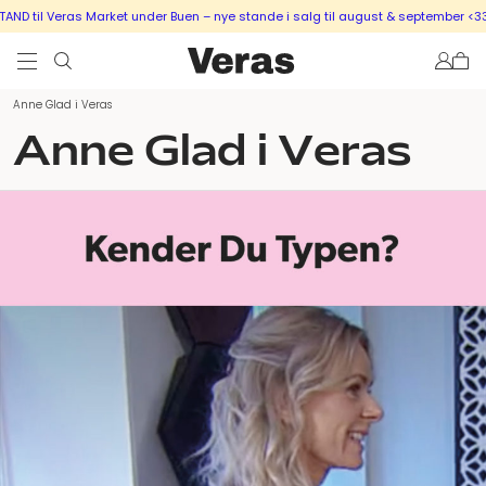
D til Veras Market under Buen – nye stande i salg til august & september <333
Anne Glad i Veras
Anne Glad i Veras