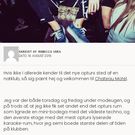
SKREVET AF: REBECCA VERA
DATO: 16. AUGUST 2016
Hvis ikke I allerede kender til det nye opturs sted af en
natklub, så sig pænt hej og velkommen til
Chateau Motel
.
Jeg var der både torsdag og fredag under modeugen, og
på trods af, at jeg ikke fik set andet end det opturs rum
som lignede en mini-bodega med det vildeste techno, og
den øverste etage med det mest opturs lyserøde
karaoke-rum, hvor jeg semi boede største delen af tiden
på klubben.