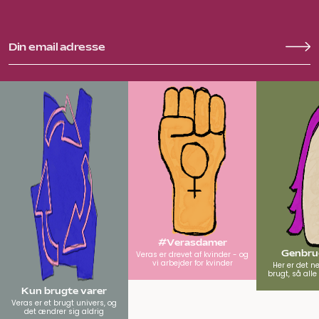
#Verasdamer
Genbrug
Veras er drevet af kvinder - og
vi arbejder for kvinder
Her er det n
brugt, så all
Kun brugte varer
Veras er et brugt univers, og
det ændrer sig aldrig