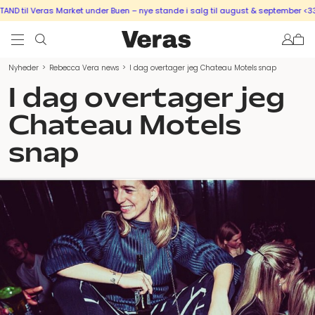
D til Veras Market under Buen – nye stande i salg til august & september <333
Nyheder
>
Rebecca Vera news
>
I dag overtager jeg Chateau Motels snap
I dag overtager jeg
Chateau Motels
snap