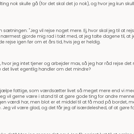
 alting nok skulle gå (for det skal det jo nok), og hvor jeg kun 
ningen: "Jeg vil rejse noget mere. Ej, hvor skal jeg til at rejs
m nærmest gjorde mig rad i takt med, at jeg talte dagene til, at j
 rejse igen før om et års tid, hvis jeg er heldig.
 hvor jeg intet tjener og arbejder max, så jeg har råd rejse det m
e det livet egentlig handler om det mindre?
 hjælpe fattige, som værdsætter livet så meget mere end vi me
Jeg vil gerne være i stand til at gøre gode ting for andre men
gen værdi har, men blot er et middel til at få mad på bordet, m
e. Jeg vil være glad, og det får jeg af isærdeleshed, af at gø