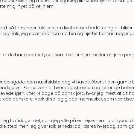
l ikke det? Men jeg mener det sgu! Jeg fik seriøst lyst til at sælg
e mig i flyet på vej hjem!
ord, så forsvinder følelsen om livets store bedrifter og alt bliv
 og hals, jeg sover skidt om natten og hjertet hamrer nogle 
n af de backpacker typer, som blot er hjemme for at tjene peng
Vendersgade, den næstsidste dag vi havde åbent i den gamle but
ændige vej. For selvom at hverdagsstressen og latterlige bekym
vede igen. Efter 14 dage på dansk jord, hvor jeg mest af alt havde
ede danskere. Væk til sol og glade mennesker, som værdsætte
eg faktisk gør det, som jeg ville på en rejse, nemlig at gøre folk 
bedre sted, men jeg giver folk et redskab i deres hverdag, som