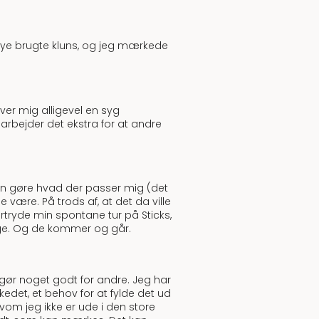
 nye brugte kluns, og jeg mærkede
ver mig alligevel en syg
g arbejder det ekstra for at andre
g kan gøre hvad der passer mig (det
e være. På trods af, at det da ville
fortryde min spontane tur på Sticks,
nge. Og de kommer og går.
 gør noget godt for andre. Jeg har
edet, et behov for at fylde det ud
om jeg ikke er ude i den store