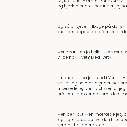
Åh, så spiller violinen. For hvem vi
og hjælpe andre i sekundet jeg satt
Og så alligevel. Tilbage på dansk j
knopper popper op på mine kinder
Men man kan jo heller ikke være e
Vil de nok i livet? Med livet?
I mandags, da jeg stod i Veras i 
var, at jeg havde valgt den selvst
mærkede jeg dér i butikken at jeg le
grå semi brokkende semi-deprimer
Men dér i butikken mærkede jeg, at j
jeg i igen grad gør verden til et 
verden til et bedre sted.