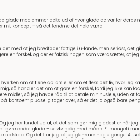
 da de glade medlemmer delte ud af hvor glade de var for deres
r mit koncept – så det fandme det hele værd!
 det med at jeg brødføder fattige i u-lande, men seriøst, det gi
 at gøre en forskel, og der er faktisk nogen som værdsætter, at je
 hverken om at tjene dollars eller om et fleksibelt liv, hvor je
or mig, så handler det om at gøre en forskel, fordi jeg ikke kan lad
lere midler, så jeg havde råd til at betale min husleje, uden at 
-på-kontoen” pludselig tager over, så er det jo også bare pe
Og jeg har fundet ud af, at det som gør mig gladest er når jeg
or at gøre andre glade – selvfølgelig med måde. Et mangel i mark
 redskab. Og det tror jeg, at jeg glemmer nogle gange. At selv