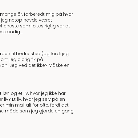
te mange år, forberedt mig på hvor
at jeg netop havde været
et eneste som føltes rigtig var at
elvstændig…
den til bedre sted (og fordi jeg
om jeg aldrig fik på
 kan. Jeg ved det ikke? Måske en
n og et liv, hvor jeg ikke har
v? Et liv, hvor jeg selv på en
ker min mail alt for ofte, fordi det
amme måde som jeg gjorde en gang,