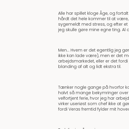
Alle har spillet kloge Åge, og for
hårdt det hele kommer til at være,
sygemeldt med stress, og efter et år
jeg skulle gøre mine egne ting. Al
Men… Hvem er det egentlig jeg gør d
ikke kan lade være), men er det må
arbejdsmarkedet, eller er det for
blanding af alt og lidt ekstra til.
Tænker nogle gange på hvorfor kan
halvt så mange bekymringer over hv
velfortjent ferie, hvor jeg har arbejd
virker useriøst som chef ikke at 
fordi Veras fremtid fylder mit hove