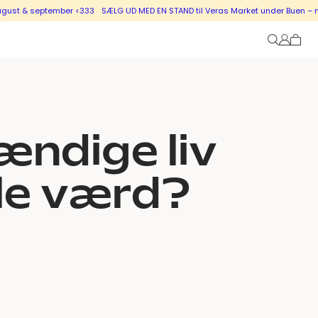
st & september <333
SÆLG UD MED EN STAND til Veras Market under Buen – nye s
ændige liv
le værd?