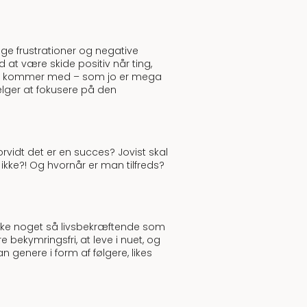
ange frustrationer og negative
 at være skide positiv når ting,
k folk kommer med – som jo er mega
lger at fokusere på den
vidt det er en succes? Jovist skal
ikke?! Og hvornår er man tilfreds?
r ikke noget så livsbekræftende som
bekymringsfri, at leve i nuet, og
genere i form af følgere, likes