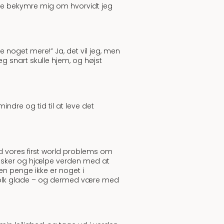
skulle bekymre mig om hvorvidt jeg
e noget mere!” Ja, det vil jeg, men
eg snart skulle hjem, og højst
indre og tid til at leve det
d vores first world problems om
nesker og hjælpe verden med at
en penge ikke er noget i
re folk glade – og dermed være med