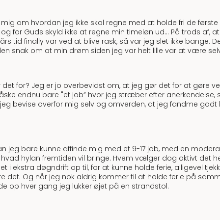
talt mig om hvordan jeg ikke skal regne med at holde fri de førs
 og for Guds skyld ikke at regne min timeløn ud… På trods af, 
s tid finally var ved at blive rask, så var jeg slet ikke bange. D
 den snak om at min drøm siden jeg var helt lille var at være s
et for? Jeg er jo overbevidst om, at jeg gør det for at gøre ver
ske endnu bare "et job” hvor jeg stræber efter anerkendelse, s
di jeg bevise overfor mig selv og omverden, at jeg fandme godt
 jeg bare kunne affinde mig med et 9-17 job, med en moderat lø
ad hylan fremtiden vil bringe. Hvem vælger dog aktivt det her li
et i ekstra døgndrift op til, for at kunne holde ferie, alligevel tjek
gøre det. Og når jeg nok aldrig kommer til at holde ferie på s
de op hver gang jeg lukker øjet på en strandstol.