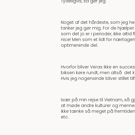
Tydeligvis, så gør jeg.
Noget af det hårdeste, som jeg hell
tanker jeg gør mig. For de hjælper
som det jo er i perioder, ikke alti
nice! Men som et lidt for nærtag
optimerende del.
Hvorfor bliver Veras ikke en succe
biksen køre rundt, men altså det k
Hvis jeg nogensinde bliver stillet til
Især på min rejse til Vietnam, så 
at møde andre kulturer og mennesk
ikke tænke så meget på fremtidens
etc.