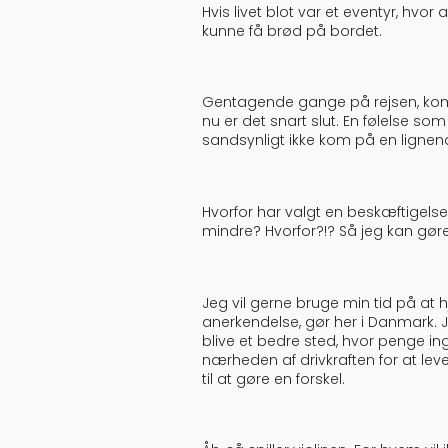
Hvis livet blot var et eventyr, hvor
kunne få brød på bordet.
Gentagende gange på rejsen, kom sæt
nu er det snart slut. En følelse so
sandsynligt ikke kom på en lignende
Hvorfor har valgt en beskæftigelse,
mindre? Hvorfor?!? Så jeg kan gør
Jeg vil gerne bruge min tid på at
anerkendelse, gør her i Danmark. 
blive et bedre sted, hvor penge in
nærheden af drivkraften for at lev
til at gøre en forskel.