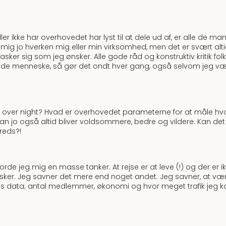
er ikke har overhovedet har lyst til at dele ud af, er alle de m
 mig jo hverken mig eller min virksomhed, men det er svært altid
d flasker sig som jeg ønsker. Alle gode råd og konstruktiv kriti
ende menneske, så gør det ondt hver gang, også selvom jeg væ
s over night? Hvad er overhovedet parameterne for at måle hvor
an jo også altid bliver voldsommere, bedre og vildere. Kan det 
freds?!
gjorde jeg mig en masse tanker. At rejse er at leve (!) og der e
er. Jeg savner det mere end noget andet. Jeg savner, at være 
 data; antal medlemmer, økonomi og hvor meget trafik jeg kan 