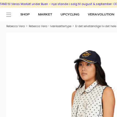
il Veras Market under Buen – nye stande i salg til august & september <333
SHOP
MARKET
UPCYCLING
VERAVOLUTION
Rebecca Vera
>
Rebecca Vera - Iværksættertype
>
Er det selvstændige liv det hel