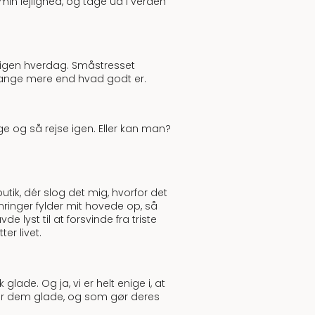
e min lejlighed, og tage ud i verden
er igen hverdag. Småstresset
gange mere end hvad godt er.
e og så rejse igen. Eller kan man?
ik, dér slog det mig, hvorfor det
ringer fylder mit hovede op, så
 lyst til at forsvinde fra triste
r livet.
glade. Og ja, vi er helt enige i, at
 gør dem glade, og som gør deres