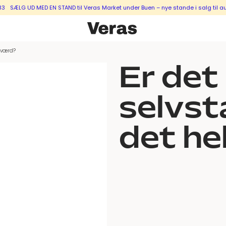
SÆLG UD MED EN STAND til Veras Market under Buen – nye stande i salg til augu
e værd?
Er det
selvst
det he