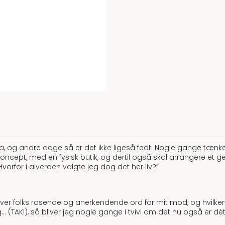
, ja, og andre dage så er det ikke ligeså fedt. Nogle gange tænk
koncept, med en fysisk butik, og dertil også skal arrangere et 
Hvorfor i alverden valgte jeg dog det her liv?”
over folks rosende og anerkendende ord for mit mod, og hvilken 
g… (TAK!), så bliver jeg nogle gange i tvivl om det nu også er dé