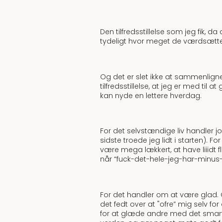
Den tilfredsstillelse som jeg fik,
tydeligt hvor meget de værdsætte
Og det er slet ikke at sammenligne
tilfredsstillelse, at jeg er med til
kan nyde en lettere hverdag.
For det selvstændige liv handler jo
sidste troede jeg lidt i starten). F
være mega lækkert, at have liiidt f
når “fuck-det-hele-jeg-har-minus
For det handler om at være glad. 
det fedt over at "ofre” mig selv f
for at glæde andre med det smarte