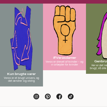
#Verasdamer
Genbrug
Veras er drevet af kvinder - og
vi arbejder for kvinder
Her er det n
brugt, så all
Kun brugte varer
Veras er et brugt univers, og
det ændrer sig aldrig