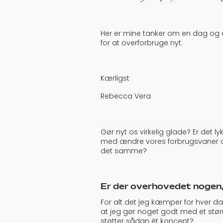
Her er mine tanker om en dag og e
for at overforbruge nyt.
Kærligst
Rebecca Vera
Gør nyt os virkelig glade? Er det l
med ændre vores forbrugsvaner og s
det samme?
Er der overhovedet nogen,
For alt det jeg kæmper for hver da
at jeg gør noget godt med et størr
støtter sådan ét koncept?