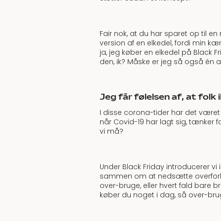
Fair nok, at du har sparet op til
version af en elkedel, fordi min kæ
ja, jeg køber en elkedel på Black F
den, ik? Måske er jeg så også én af
Jeg får følelsen af, at fol
I disse corona-tider har det været 
når Covid-19 har lagt sig, tænker fo
vi må?
Under Black Friday introducerer vi 
sammen om at nedsætte overforbrug
over-bruge, eller hvert fald bare b
køber du noget i dag, så over-brug 