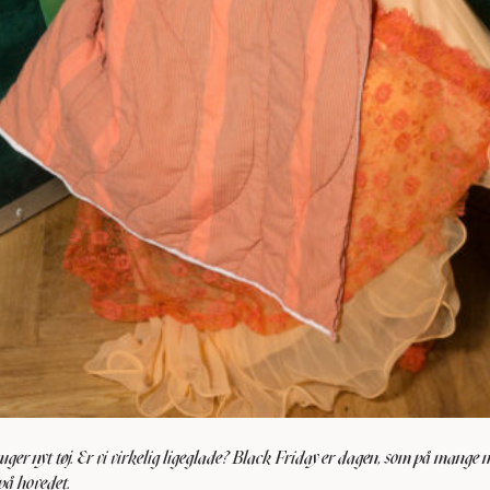
ruger nyt tøj. Er vi virkelig ligeglade? Black Friday er dagen, som på mange
 på hovedet.