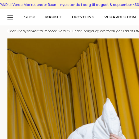
ras Market under Buen – nye stande i salg til august & september <333
SÆLG U
SHOP
MARKET
UPCYCLING
VERAVOLUTION
Black Friday tanker fra Rebecca Vera: “Vi under-bruger og overforbruger. Lad os i st