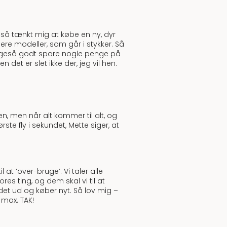
gså tænkt mig at købe en ny, dyr
gere modeller, som går i stykker. Så
el ligeså godt spare nogle penge på
det er slet ikke der, jeg vil hen.
n, men når alt kommer til alt, og
ste fly i sekundet, Mette siger, at
at ‘over-bruge’. Vi taler alle
s ting, og dem skal vi til at
 det ud og køber nyt. Så lov mig –
 max. TAK!