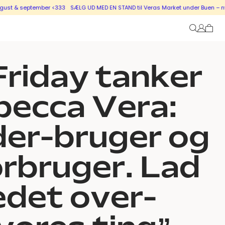
eptember <333
SÆLG UD MED EN STAND til Veras Market under Buen – nye stande 
Friday tanker
becca Vera:
der-bruger og
rbruger. Lad
tedet over-