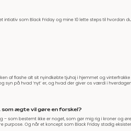
t intiativ som Black Friday og mine
10 lette steps til hvordan d
ykken af flashe alt sit nyindkøbte tjuhaj i hjemmet og vinterfrak
yn på hvad ‘nyt’ er, og hvad der giver os værdi i hverdagen og
 som ægte vil gøre en forskel?
g – som bestemt ikke er noget, som gør mig rig i kroner og ører
e purpose. Og når et koncept som Black Friday stadig eksistere