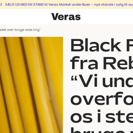
D MED EN STAND til Veras Market under Buen – nye stande i salg til august & s
edet over-bruge vores ting”
Black 
fra Re
“Vi un
overfo
os i s