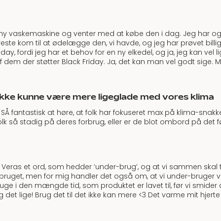
 en ny vaskemaskine og venter med at købe den i dag. Jeg har o
reste kom til at ødelægge den, vi havde, og jeg har prøvet billi
riday, fordi jeg har et behov for en ny elkedel, og ja, jeg kan v
 dem der støtter Black Friday. Ja, det kan man vel godt sige. Men 
k ikke kunne være mere ligeglade med vores klima
SÅ fantastisk at høre, at folk har fokuseret max på klima-snakke
lk så stadig på deres forbrug, eller er de blot ombord på det før
i Veras et ord, som hedder ‘under-brug’, og at vi sammen skal til 
et, men for mig handler det også om, at vi under-bruger vore
ruge i den mængde tid, som produktet er lavet til, før vi smider
det lige! Brug det til det ikke kan mere <3 Det varme mit hjerte