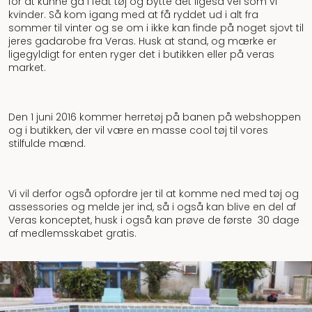
for at kunne gå i fedt tøj og bytte det ligeså vel som vi
kvinder. Så kom igang med at få ryddet ud i alt fra
sommer til vinter og se om i ikke kan finde på noget sjovt til
jeres gadarobe fra Veras. Husk at stand, og mærke er
ligegyldigt for enten ryger det i butikken eller på veras
market.
Den 1 juni 2016 kommer herretøj på banen på webshoppen
og i butikken, der vil være en masse cool tøj til vores
stilfulde mænd.
Vi vil derfor også opfordre jer til at komme ned med tøj og
assessories og melde jer ind, så i også kan blive en del af
Veras konceptet, husk i også kan prøve de første 30 dage
af medlemsskabet gratis.