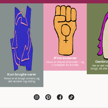
#Verasdamer
Genbrug
Veras er drevet af kvinder - og
vi arbejder for kvinder
Her er det n
brugt, så all
Kun brugte varer
Veras er et brugt univers, og
det ændrer sig aldrig