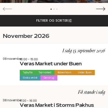
FILTRER OG SORTER
november 2026
I salg 13. september 2026
08 november
10:00 - 15:00
Veras Market under Buen
Tøjbytte
Tøjmarked
København
Under Buen
Gratis entré
Genbrug
Få stande i salg
08 november
11:00 - 16:00
Veras Market i Storms Pakhus