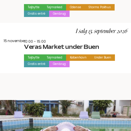
Tøjbytte
Tøjmarked
Odense
Storms Pakhus
Gratis entré
Genbrug
I salg 13. september 2026
15 november
10:00 - 15:00
Veras Market under Buen
Tøjbytte
Tøjmarked
København
Under Buen
Gratis entré
Genbrug