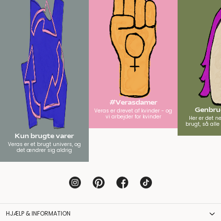
#Verasdamer
Genbrug
Veras er drevet af kvinder - og
vi arbejder for kvinder
Her er det n
brugt, så all
Kun brugte varer
Veras er et brugt univers, og
det ændrer sig aldrig
HJÆLP & INFORMATION