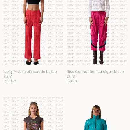
Issey Miyake plisserede bukser
Nice Connection cardigan bluse
Str. S
Str. S
1.500
kr.
390
kr.