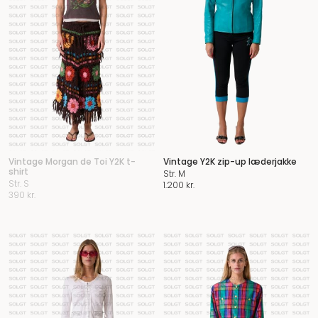
Vintage Morgan de Toi Y2K t-
Vintage Y2K zip-up læderjakke
shirt
Str. M
Str. S
1.200
kr.
390
kr.