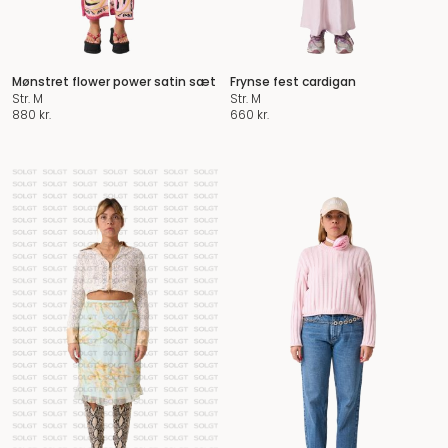
Mønstret flower power satin sæt
Frynse fest cardigan
Str. M
Str. M
880
kr.
660
kr.