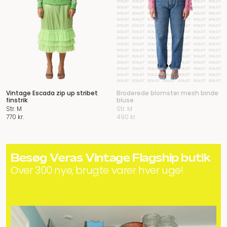
Vintage Escada zip up stribet
Broderede blomster mesh binde
finstrik
bluse
Str. M
Str. M
770
kr.
490
kr.
Besøg Veras Vintage Flagship butik
Over 300 nye, brugte varer hver uge!