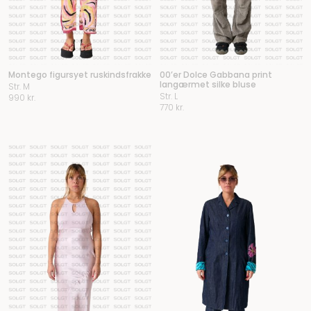
Montego figursyet ruskindsfrakke
00’er Dolce Gabbana print
langærmet silke bluse
Str. M
Str. L
990
kr.
770
kr.