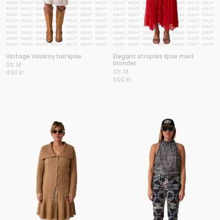
Vintage Vackroy hør kjole
Elegant stropløs kjole med
blonder
Str. M
Str. M
490
kr.
660
kr.