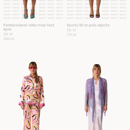
Perlebroderet silke maxi fest
Sporty 80’er polo skjorte
kjole
Str. M
Str. M
770
kr.
990
kr.