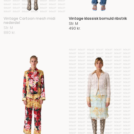
Vintage Cartoon mesh midi
Vintage klassisk bomuld ribstrik
nederdel
Str. M
Str. M
490
kr.
880
kr.