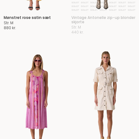
Mønstret rose satin sæt
Vintage Antonelle zip-up blonder
skjorte
Str. M
Str. M
880
kr.
440
kr.