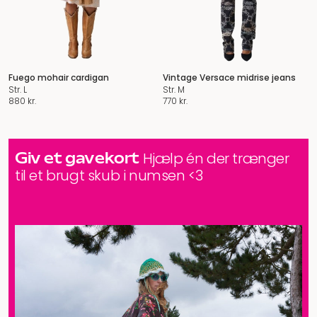
Fuego mohair cardigan
Vintage Versace midrise jeans
Str. L
Str. M
880
kr.
770
kr.
Giv et gavekort
Hjælp én der trænger
til et brugt skub i numsen <3