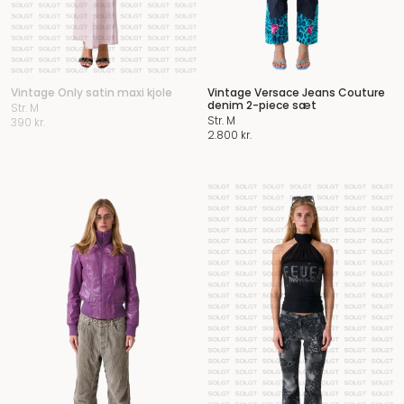
Vintage Only satin maxi kjole
Vintage Versace Jeans Couture
denim 2-piece sæt
Str. M
Str. M
390
kr.
2.800
kr.