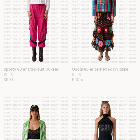
Sporty 80’er tracksuit bukser
Oscar 80’er ternet satin jakke
Str. S
Str. S
350
kr.
550
kr.