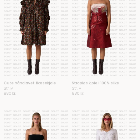
Cute håndlavet flæsekjole
Stropløs kjole i 100% silke
Str. M
Str. M
880
kr.
880
kr.