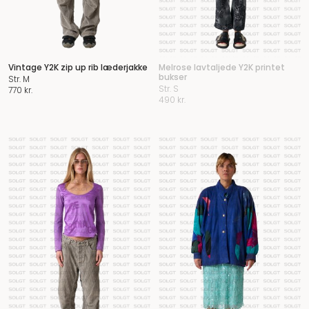
Vintage Y2K zip up rib læderjakke
Melrose lavtaljede Y2K printet
bukser
Str. M
Str. S
770
kr.
490
kr.