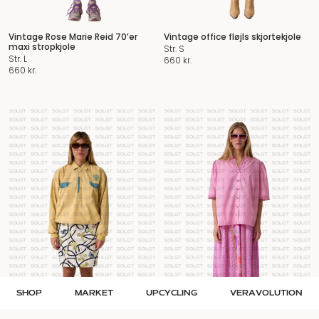
Vintage Rose Marie Reid 70’er
Vintage office fløjls skjortekjole
maxi stropkjole
Str. S
Str. L
660
kr.
660
kr.
SHOP
MARKET
UPCYCLING
VERAVOLUTION