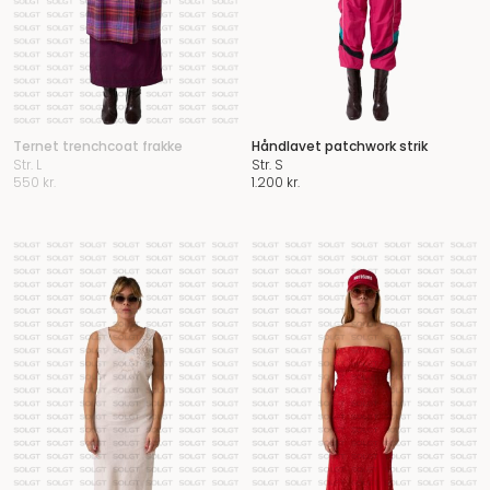
Ternet trenchcoat frakke
Håndlavet patchwork strik
Str. L
Str. S
550
kr.
1.200
kr.