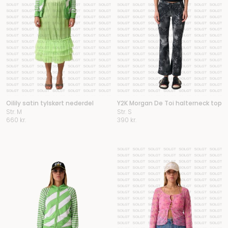
Oilily satin tylskørt nederdel
Y2K Morgan De Toi halterneck top
Str. M
Str. S
660
kr.
390
kr.