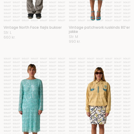
Vintage North Face fløjls bukser
Vintage patchwork ruskinds 80’er
jakke
Str. L
Str. M
660
kr.
990
kr.