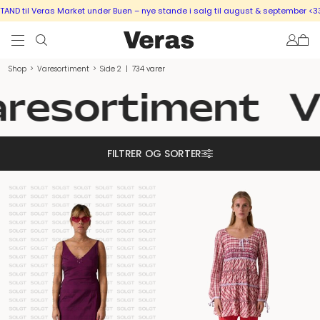
Veras Market under Buen – nye stande i salg til august & september <333
SÆLG
Shop
>
Varesortiment
>
Side 2
|
734 varer
esortiment
Va
FILTRER OG SORTER