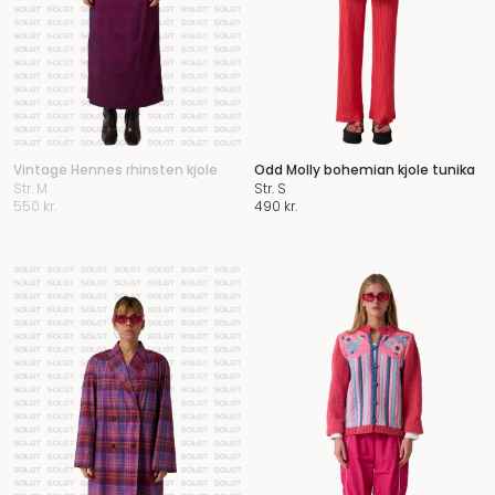
Vintage Hennes rhinsten kjole
Odd Molly bohemian kjole tunika
Str. M
Str. S
550
kr.
490
kr.